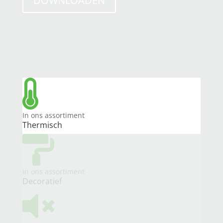
DOWNLOADEN

In ons assortiment
Thermisch

In ons assortiment
Decoratief
