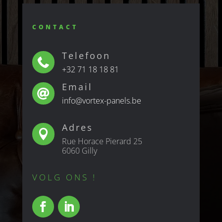
CONTACT
Telefoon

+32 71 18 18 81
Email

info@vortex-panels.be
Adres

Rue Horace Pierard 25
6060 Gilly
VOLG ONS !