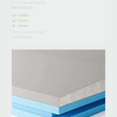
In ons assortiment
Akoestisch

In ons assortiment
Technisch